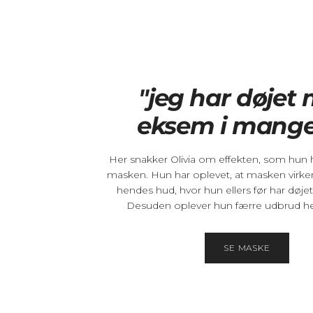
"jeg har døjet
eksem i mange
Her snakker Olivia om effekten, som hun 
masken. Hun har oplevet, at masken virke
hendes hud, hvor hun ellers før har døj
Desuden oplever hun færre udbrud hel
SE MASKE