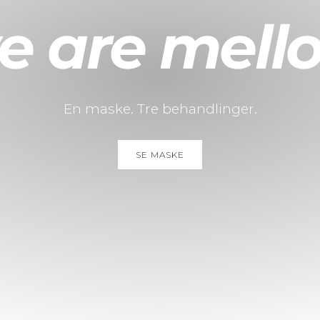
e are mell
e are mell
En maske. Tre behandlinger.
SE MASKE