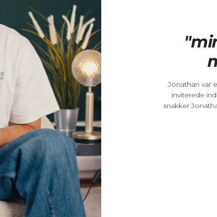
"mi
m
Jonathan var 
inviterede ind
snakker Jonatha