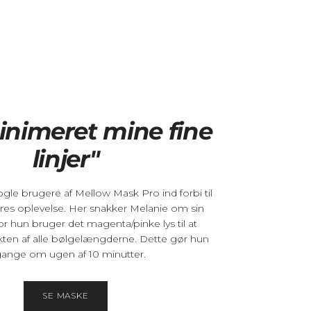
inimeret mine fine
linjer"
nogle brugere af Mellow Mask Pro ind forbi til
es oplevelse. Her snakker Melanie om sin
or hun bruger det magenta/pinke lys til at
ten af alle bølgelængderne. Dette gør hun
gange om ugen af 10 minutter.
SE MASKE