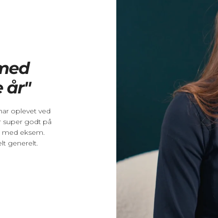
 med
 år"
har oplevet ved
r super godt på
et med eksem.
t generelt.