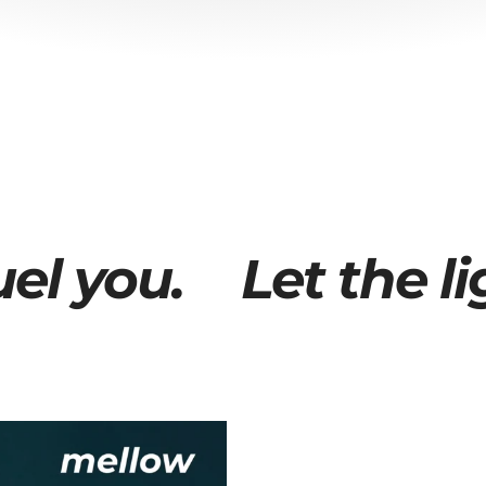
Indlæs dias 1 af 2
Indlæs dias 2 af 2
ou.
Let the light f