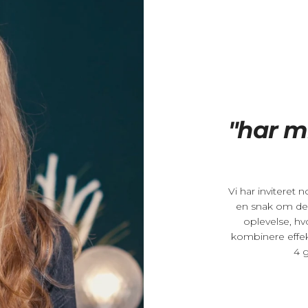
"har m
Vi har inviteret 
en snak om der
oplevelse, hv
kombinere effek
4 